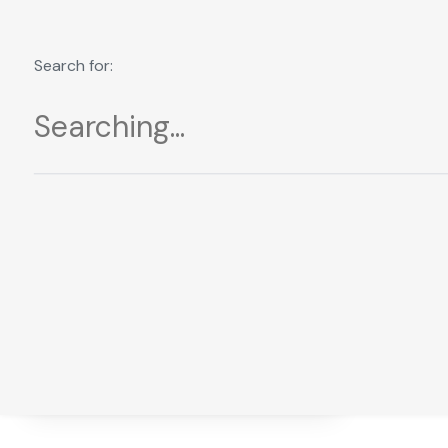
Team Style 3
Search for:
Stive Stikollo
Manager
Amelia Clover
Finance Manager